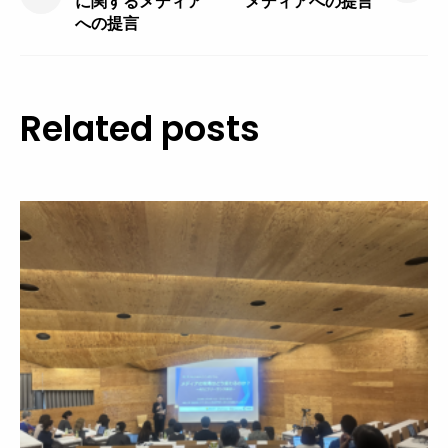
post:
post:
に関するメディア
メディアへの提言
ナ
への提言
ビ
ゲ
ー
Related posts
シ
ョ
ン