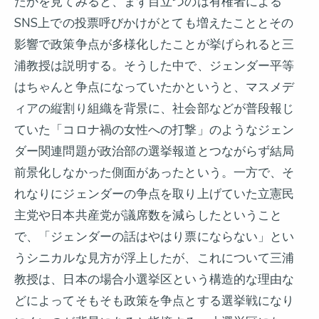
たかを見てみると、まず目立つのは有権者による
SNS上での投票呼びかけがとても増えたこととその
影響で政策争点が多様化したことが挙げられると三
浦教授は説明する。そうした中で、ジェンダー平等
はちゃんと争点になっていたかというと、マスメデ
ィアの縦割り組織を背景に、社会部などが普段報じ
ていた「コロナ禍の女性への打撃」のようなジェン
ダー関連問題が政治部の選挙報道とつながらず結局
前景化しなかった側面があったという。一方で、そ
れなりにジェンダーの争点を取り上げていた立憲民
主党や日本共産党が議席数を減らしたということ
で、「ジェンダーの話はやはり票にならない」とい
うシニカルな見方が浮上したが、これについて三浦
教授は、日本の場合小選挙区という構造的な理由な
どによってそもそも政策を争点とする選挙戦になり