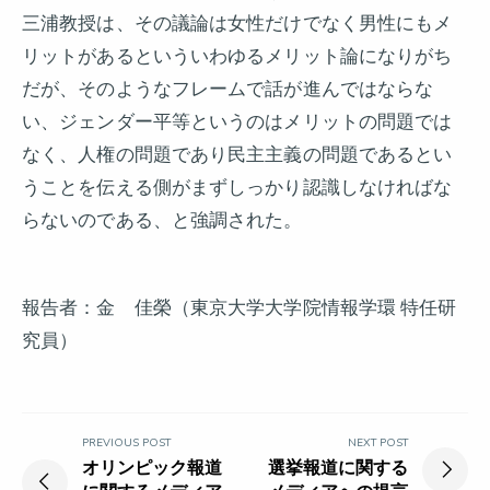
三浦教授は、その議論は女性だけでなく男性にもメ
リットがあるといういわゆるメリット論になりがち
だが、そのようなフレームで話が進んではならな
い、ジェンダー平等というのはメリットの問題では
なく、人権の問題であり民主主義の問題であるとい
うことを伝える側がまずしっかり認識しなければな
らないのである、と強調された。
報告者：金 佳榮（東京大学大学院情報学環 特任研
究員）
投
PREVIOUS POST
NEXT POST
稿
Previous
Next
オリンピック報道
選挙報道に関する