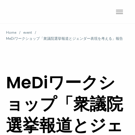
Skip
to
content
Home
/
event
/
MeDiワークショップ「衆議院選挙報道とジェンダー表現を考える」報告
MeDiワークシ
ョップ「衆議院
選挙報道とジェ